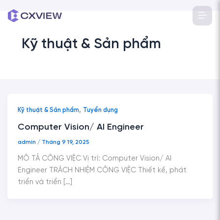
Nhảy
tới
nội
Kỹ thuật & Sản phẩm
dung
,
Kỹ thuật & Sản phẩm
Tuyển dụng
Computer Vision/ AI Engineer
admin
/
Tháng 9 19, 2025
MÔ TẢ CÔNG VIỆC Vị trí: Computer Vision/ AI
Engineer TRÁCH NHIỆM CÔNG VIỆC Thiết kế, phát
triển và triển […]