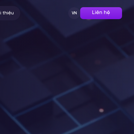
Liên hệ
i thiệu
VN