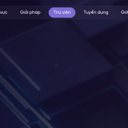
 vực
Giải pháp
Thư viện
Tuyển dụng
Giớ