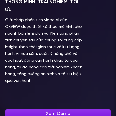
THÔNG MINH. TRẢI NGHIỆM. TỐI
ƯU.
Giải pháp phân tích video AI của
CXVIEW được thiết kế theo mô hình cho
ngành bán lẻ & dịch vụ. Nền tảng phân
tích chuyên sâu của chúng tôi cung cấp
insight theo thời gian thực về lưu lượng,
hành vi mua sắm, quản lý hàng chờ và
các hoạt động vận hành khác tại cửa
hàng, từ đó nâng cao trải nghiệm khách
hàng, tăng cường an ninh và tối ưu hiệu
quả vận hành.
Xem Demo