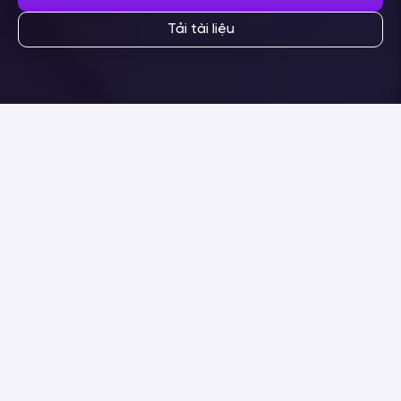
Tải tài liệu
Thách thức
của bạn
Trải nghiệm & tương tác
/1
khách hàng: Khoảng trống
khó nhận thấy
Trộm cắp, gian lận & rũi ro
/2