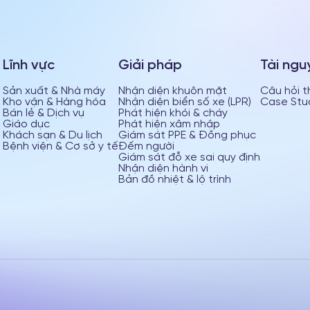
Lĩnh vực
Giải pháp
Tài ngu
Sản xuất & Nhà máy
Nhận diện khuôn mặt
Câu hỏi 
Kho vận & Hàng hóa
Nhận diện biển số xe (LPR)
Case Stu
Bán lẻ & Dịch vụ
Phát hiện khói & cháy
Giáo dục
Phát hiện xâm nhập
Khách sạn & Du lịch
Giám sát PPE & Đồng phục
Bệnh viện & Cơ sở y tế
Đếm người
Giám sát đỗ xe sai quy định
Nhận diện hành vi
Bản đồ nhiệt & lộ trình