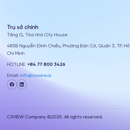
Trụ sở chính
Tầng G, Tòa nhà City House
485B Nguyễn Đình Chiểu, Phường Bàn Cờ, Quận 3, TP. Hồ
Chí Minh
HOTLINE:
+84 77 800 3426
Email:
info@cxview.ai
CXVIEW Company ©2025. All rights reserved.