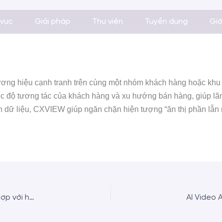
 vực
Giải pháp
Thư viện
Tuyển dụng
Giớ
hương hiệu cạnh tranh trên cùng một nhóm khách hàng hoặc khu 
mức độ tương tác của khách hàng và xu hướng bán hàng, giúp l
n dữ liệu, CXVIEW giúp ngăn chặn hiện tượng “ăn thị phần lẫn
Những giải pháp AI Video Analytics của CXVIEW có thể tích hợp với hệ thống camera hiện tại không?