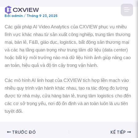
Nhảy
tới
Bởi
admin
/
Tháng 9 23, 2025
nội
dung
Các giải pháp AI Video Analytics của CXVIEW phục vụ nhiều
lĩnh vực khác nhau từ sản xuất công nghiệp, trung tâm thương
mại, bán lẻ, F&B, giáo dục, logistics, bất động sản thương mại
và các hạ tầng quan trọng như trung tâm dữ liệu (data center)
hoặc bất kỳ môi trường nào mà dữ liệu hình ảnh giúp nâng cao
an toàn, hiệu quả và độ tin cậy trong vận hành.
Các mô hình AI linh hoạt của CXVIEW tích hợp liền mạch vào
nhiều quy trình vận hành khác nhau, tạo ra tác động đo lường
được từ nhà máy, cửa hàng bán lẻ, trung tâm logistics cho đến
các cơ sở trọng yếu, nơi độ ổn định và an toàn luôn là ưu tiên
tuyệt đối.
TRƯỚC ĐÓ
KẾ TIẾP