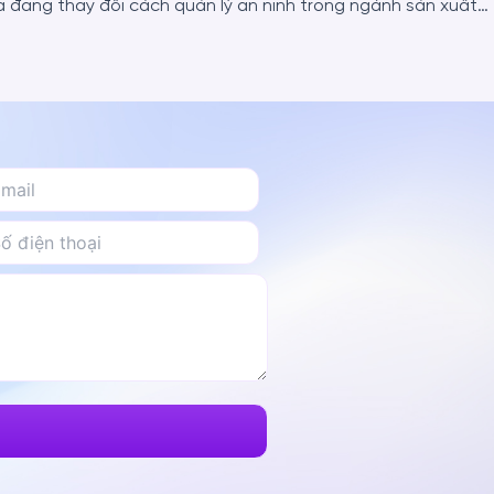
AI Camera đang thay đổi cách quản lý an ninh trong ngành sản xuất công nghiệp