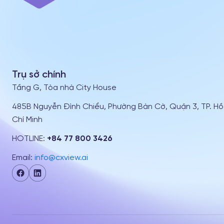
Trụ sở chính
Tầng G, Tòa nhà City House
485B Nguyễn Đình Chiểu, Phường Bàn Cờ, Quận 3, TP. Hồ
Chí Minh
HOTLINE:
+84 77 800 3426
Email:
info@cxview.ai