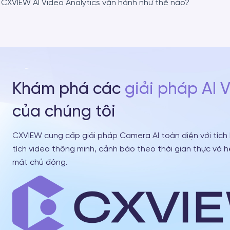
CXVIEW AI Video Analytics vận hành như thế nào?
Khám phá các
giải pháp AI 
của chúng tôi
CXVIEW cung cấp giải pháp Camera AI toàn diện với tích
tích video thông minh, cảnh báo theo thời gian thực và 
mật chủ động.