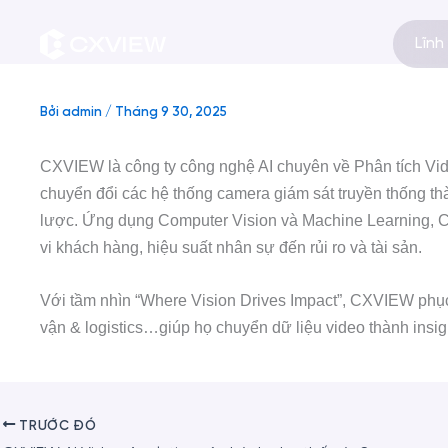
Nhảy
tới
Lĩnh
nội
dung
Bởi
admin
/
Tháng 9 30, 2025
CXVIEW là công ty công nghệ AI chuyên về Phân tích Video 
chuyển đổi các hệ thống camera giám sát truyền thống thà
lược.
Ứng dụng Computer Vision và Machine Learning, CXV
vi khách hàng, hiệu suất nhân sự đến rủi ro và tài sản.
Với tầm nhìn “Where Vision Drives Impact”, CXVIEW phục 
vận & logistics…giúp họ chuyển dữ liệu video thành insig
TRƯỚC ĐÓ