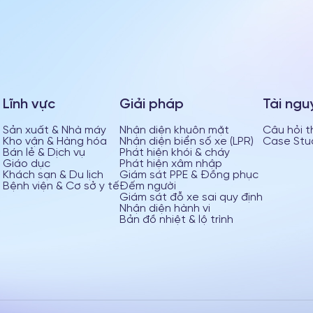
Lĩnh vực
Giải pháp
Tài ngu
Sản xuất & Nhà máy
Nhận diện khuôn mặt
Câu hỏi 
Kho vận & Hàng hóa
Nhận diện biển số xe (LPR)
Case Stu
Bán lẻ & Dịch vụ
Phát hiện khói & cháy
Giáo dục
Phát hiện xâm nhập
Khách sạn & Du lịch
Giám sát PPE & Đồng phục
Bệnh viện & Cơ sở y tế
Đếm người
Giám sát đỗ xe sai quy định
Nhận diện hành vi
Bản đồ nhiệt & lộ trình