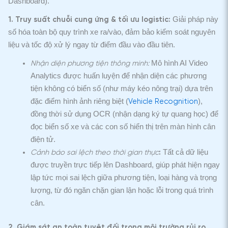
Dashboard).
Giải pháp này
1. Truy suất chuỗi cung ứng & tối ưu logistic:
số hóa toàn bộ quy trình xe ra/vào, đảm bảo kiểm soát nguyên
liệu và tốc độ xử lý ngay từ điểm đầu vào đầu tiên.
Mô hình AI Video
Nhận diện phương tiện thông minh:
Analytics được huấn luyện để nhận diện các phương
tiện không có biển số (như máy kéo nông trại) dựa trên
đặc điểm hình ảnh riêng biệt (
),
Vehicle Recognition
đồng thời sử dụng OCR (nhận dạng ký tự quang học) để
đọc biển số xe và các con số hiển thị trên màn hình cân
điện tử.
Tất cả dữ liệu
Cảnh báo sai lệch theo thời gian thực
:
được truyền trực tiếp lên Dashboard, giúp phát hiện ngay
lập tức mọi sai lệch giữa phương tiện, loại hàng và trọng
lượng, từ đó ngăn chặn gian lận hoặc lỗi trong quá trình
cân.
2. Giám sát an toàn tuyệt đối trong môi trường rủi ro