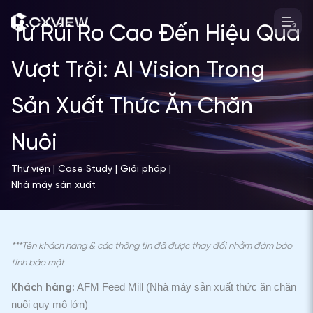
Nhảy
tới
Từ Rủi Ro Cao Đến Hiệu Quả
nội
dung
Vượt Trội: AI Vision Trong
Sản Xuất Thức Ăn Chăn
Nuôi
Thư viện | Case Study | Giải pháp |
Nhà máy sản xuất
***Tên khách hàng & các thông tin đã được thay đổi nhằm đảm bảo
tính bảo mật
AFM Feed Mill (Nhà máy sản xuất thức ăn chăn
Khách hàng:
nuôi quy mô lớn)