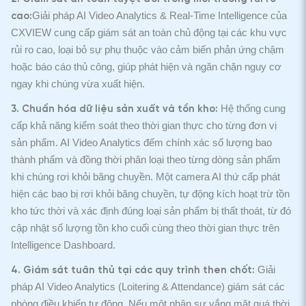
Giải pháp AI Video Analytics & Real-Time Intelligence của
cao:
CXVIEW cung cấp giám sát an toàn chủ động tại các khu vực
rủi ro cao, loại bỏ sự phụ thuộc vào cảm biến phản ứng chậm
hoặc báo cáo thủ công, giúp phát hiện và ngăn chặn nguy cơ
ngay khi chúng vừa xuất hiện.
Hệ thống cung
3. Chuẩn hóa dữ liệu sản xuất và tồn kho:
cấp khả năng kiểm soát theo thời gian thực cho từng đơn vị
sản phẩm. AI Video Analytics đếm chính xác số lượng bao
thành phẩm và đồng thời phân loại theo từng dòng sản phẩm
khi chúng rơi khỏi băng chuyền. Một camera AI thứ cấp phát
hiện các bao bị rơi khỏi băng chuyền, tự động kích hoạt trừ tồn
kho tức thời và xác định đúng loại sản phẩm bị thất thoát, từ đó
cập nhật số lượng tồn kho cuối cùng theo thời gian thực trên
Intelligence Dashboard.
Giải
4. Giám sát tuân thủ tại các quy trình then chốt:
pháp AI Video Analytics (Loitering & Attendance) giám sát các
phòng điều khiển tự động. Nếu một nhân sự vắng mặt quá thời