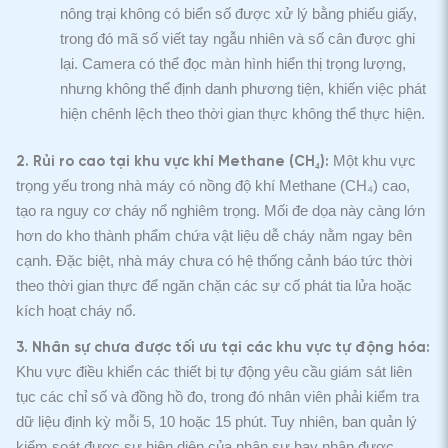
nông trại không có biển số được xử lý bằng phiếu giấy,
trong đó mã số viết tay ngẫu nhiên và số cân được ghi
lại. Camera có thể đọc màn hình hiển thị trọng lượng,
nhưng không thể định danh phương tiện, khiến việc phát
hiện chênh lệch theo thời gian thực không thể thực hiện.
Một khu vực
2. Rủi ro cao tại khu vực khí Methane (CH₄):
trọng yếu trong nhà máy có nồng độ khí Methane (CH₄) cao,
tạo ra nguy cơ cháy nổ nghiêm trọng. Mối đe dọa này càng lớn
hơn do kho thành phẩm chứa vật liệu dễ cháy nằm ngay bên
cạnh. Đặc biệt, nhà máy chưa có hệ thống cảnh báo tức thời
theo thời gian thực để ngăn chặn các sự cố phát tia lửa hoặc
kích hoạt cháy nổ.
3. Nhân sự chưa được tối ưu tại các khu vực tự động hóa:
Khu vực điều khiển các thiết bị tự động yêu cầu giám sát liên
tục các chỉ số và đồng hồ đo, trong đó nhân viên phải kiểm tra
dữ liệu định kỳ mỗi 5, 10 hoặc 15 phút. Tuy nhiên, ban quản lý
kiểm soát được sự hiện diện của nhân sự hay nhận được