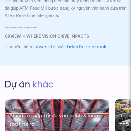
Từ nhà máy truyền thống đến nhà máy thông minh, CXVIEW
đã giúp AFM Feed Mill bước sang kỷ nguyên vận hành dựa trên
AI và Real-Time Intelligence.
______________
CXVIEW – WHERE VISION DRIVE IMPACTS
Tìm hiểu thêm tại
hoặc
,
website
LinkedIn
Facebook
Dự án
khác
Dự án
Dự á
AI Video giúp tối ưu vận hành & kiểm
Triể
soát rủi ro
nhà 